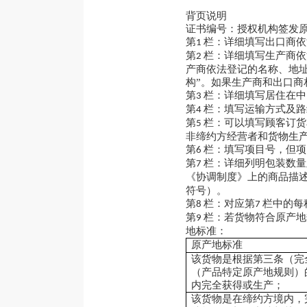
背页说明
证书编号：授权机构签发
第
栏：详细填写出口商依
1
第
栏：详细填写生产商依
2
产商依法登记的名称、地
构”。如果生产商和出口商
第
栏：详细填写居住在中
3
第
栏：填写运输方式及路
4
第
栏：可以填写顾客订货
5
非缔约方经营者和货物生
第
栏：填写项目号，但项
6
第
栏：详细列明包装数量
7
《协调制度》上的商品描述
符号）。
第
栏：对应第
栏中的每
8
7
第
栏：若货物符合原产地
9
地标准：
原产地标准
该货物是根据第三条（完
（产品特定原产地规则）
内完全获得或生产；
该货物是在缔约方境内，