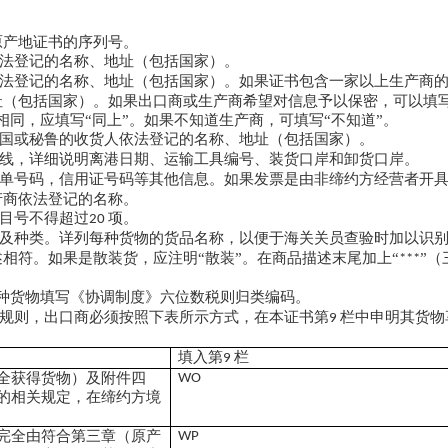
原产地证书的序列号。
法登记的名称、地址（包括国家）。
法登记的名称、地址（包括国家）。如果证书包含一家以上生产商
址（包括国家）。如果出口商或生产商希望对信息予以保密，可以填写
相同，应填写“同上”。如果不知道生产商，可填写“不知道”。
国或秘鲁的收货人依法登记的名称、地址（包括国家）。
线，详细说明离港日期、运输工具编号、装货口岸和卸货口岸。
单号码，信用证号码等其他信息。如果发票是由非缔约方经营者开
产商依法登记的名称。
目号不得超过
项。
20
及种类。详列每种货物的货品名称，以便于海关关员查验时加以识
相符。如果是散装货，应注明“散装”。在商品描述末尾加上“
”（
***
种货物填写《协调制度》六位数税则归类编码。
规则，出口商必须按照下表所示方式，在本证书第
栏中申明其货物
9
填入第
栏
9
全获得货物）及附件四
WO
的相关规定，在缔约方境
完全由符合第三章（原产
WP