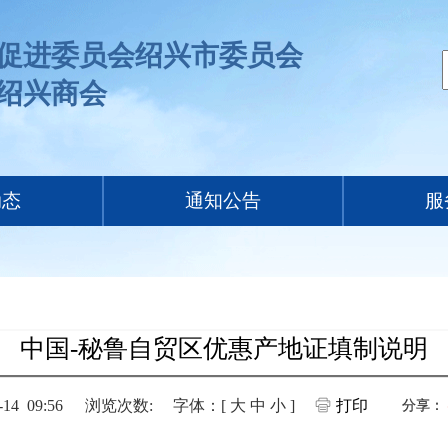
促进委员会绍兴市委员会
绍兴商会
动态
通知公告
服
中国-秘鲁自贸区优惠产地证填制说明
4 09:56
浏览次数:
字体：[
大
中
小
]
打印
分享：