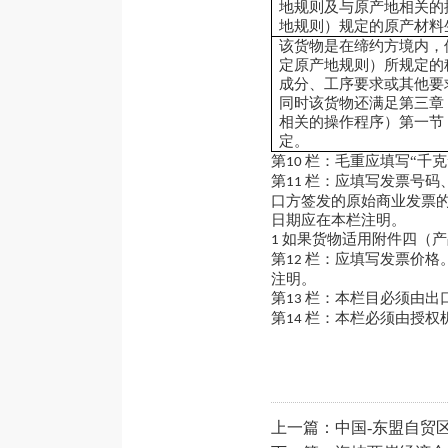
地规则及与原产地相关的
地规则）规定的原产材料
该货物是在缔约方境内，
定原产地规则）所规定的
成分、工序要求或其他要
同时该货物还满足第三章
相关的操作程序）第一节
定。
第
栏：毛重应填写“千
10
第
栏：应填写发票号码
11
口方签发的原始商业发票
日期应在本栏注明。
如果货物适用附件四（产
1
第
栏：应填写发票价格
12
注明。
第
栏：本栏目必须由出
13
第
栏：本栏必须由授权
14
上一篇：
中国-东盟自贸