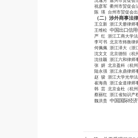
沈逸芳 嘉兴市贸促会
祝彦军 衢州市贸促会
陈 瑛 台州市贸促会
（二）涉外商事法
王立新 浙江天册律师
中国出口信用
王维松
严 红 浙江工商大学
李可书 北京市炜衡律
何佩佩 浙江泽大（浙
沈文文 北京德恒（杭
沈佳颖 浙江六和律师
张 妍 北京盈科（杭
陆永强 浙江永鼎律师
赵 骏 浙江大学光华
崔海燕 浙江金道律师
韩 芸 北京金杜（杭
蔡丽红 浙江省知识产
中国国际经济
魏洪贵