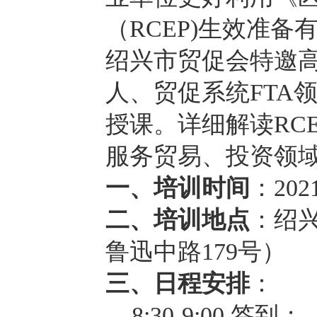
（
RCEP)生效准
绍兴市贸促会特邀
人、贸促系统FTA
授课。详细解读RC
服务贸易、投资领
一、培训时间
：
20
二、
培训地点
：绍
鲁迅中路
179
号）
三、日程安排
：
8:30-9:00 签到；