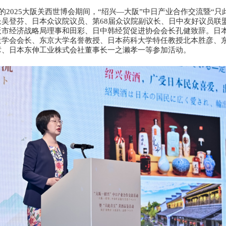
焦的2025大阪关西世博会期间，“绍兴—大阪”中日产业合作交流暨“
吴登芬、日本众议院议员、第68届众议院副议长、日中友好议员联
阪市经济战略局理事和田彩、日中韩经贸促进协会会长孔健致辞。日
造学会会长、东京大学名誉教授、日本药科大学特任教授北本胜彦、
彦、日本东伸工业株式会社董事长一之濑孝一等参加活动。