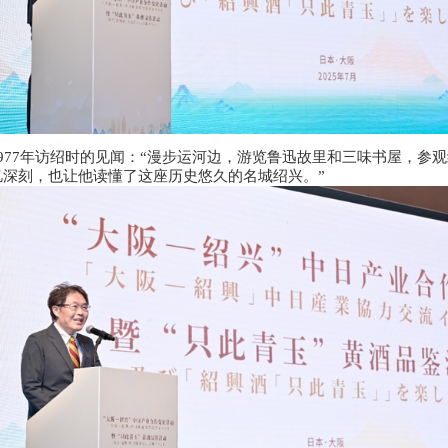
977年访绍时的见闻：“漫步运河边，游览鲁迅故里和三味书屋，参
深刻，也让他读懂了这座历史悠久的名城绍兴。”