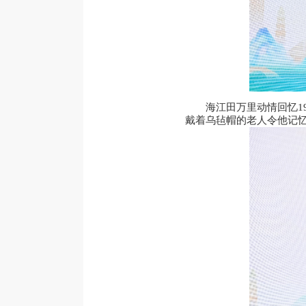
海江田万里动情回忆1
戴着乌毡帽的老人令他记忆