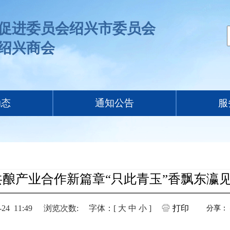
促进委员会绍兴市委员会
绍兴商会
动态
通知公告
服
共酿产业合作新篇章“只此青玉”香飘东瀛
4 11:49
浏览次数:
字体：[
大
中
小
]
打印
分享：